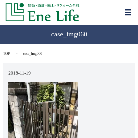
メ
case_img060
TOP
case_img060
2018-11-19