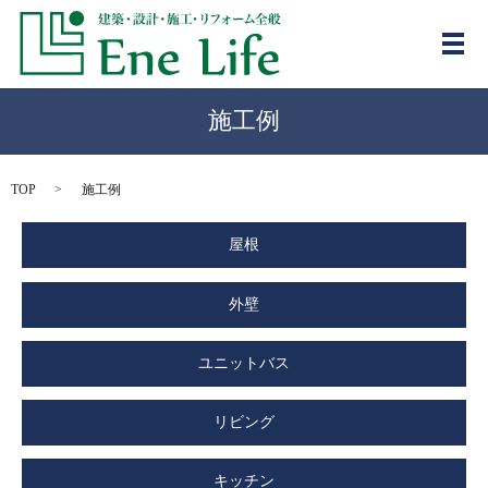
メ
施工例
TOP
施工例
屋根
外壁
ユニットバス
リビング
キッチン