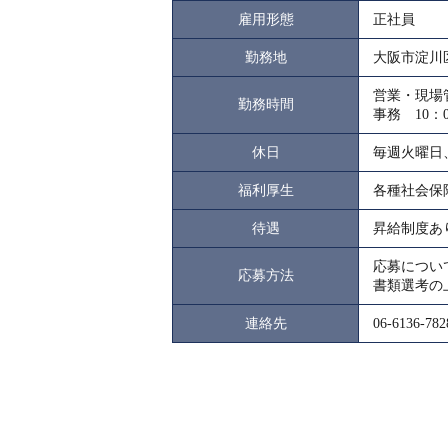
雇用形態
正社員
勤務地
大阪市淀川区加
営業・現場管
勤務時間
事務 10：
休日
毎週火曜日
福利厚生
各種社会保
待遇
昇給制度あ
応募につい
応募方法
書類選考の
連絡先
06-6136-782