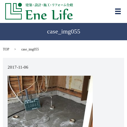
メ
case_img055
TOP
case_img055
2017-11-06