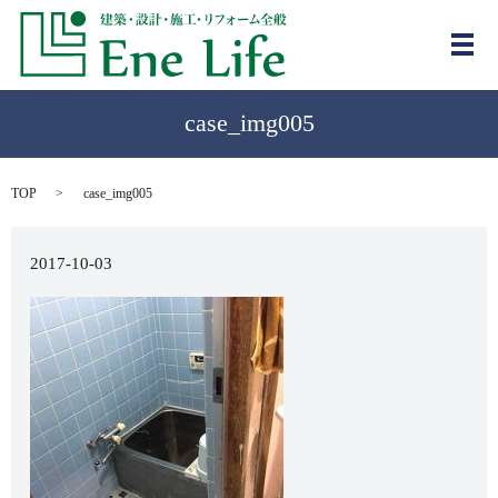
メ
case_img005
TOP
case_img005
2017-10-03